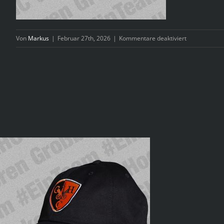
für
Von
Markus
|
Februar 27th, 2026
|
Kommentare deaktiviert
WhatsApp
Image
2026-
02-
26
at
19.44.08