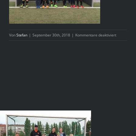
für
Von
Stefan
|
September 30th, 2018
|
Kommentare deaktiviert
IMG-
20180923-
WA0000