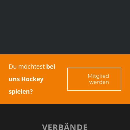
lange
dauert
eine
Mitgliedschaft?
Du möchtest
bei
Mitglied
uns Hockey
werden
spielen?
VERBÄNDE