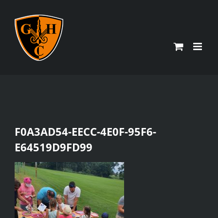
Zum
Inhalt
springen
F0A3AD54-EECC-4E0F-95F6-
E64519D9FD99