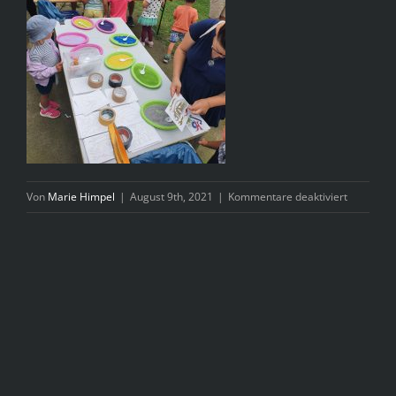
für
Von
Marie Himpel
|
August 9th, 2021
|
Kommentare deaktiviert
F0A3AD54
EECC-
4E0F-
95F6-
E64519D