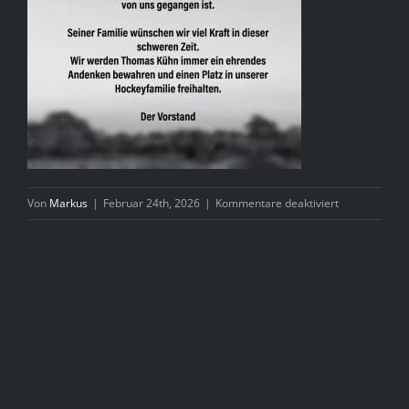
für
Von
Markus
|
Februar 24th, 2026
|
Kommentare deaktiviert
WhatsApp
Image
2026-
02-
24
at
12.33.36