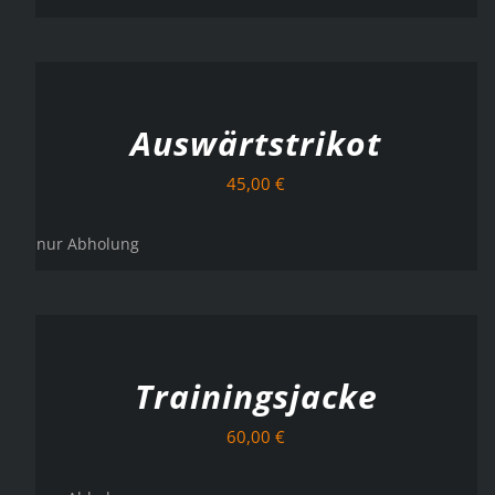
AUSFÜHRUNG
WÄHLEN
/
DETAILS
Auswärtstrikot
45,00
€
nur Abholung
AUSFÜHRUNG
WÄHLEN
/
DETAILS
Trainingsjacke
60,00
€