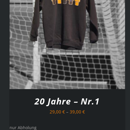
AUSFÜHRUNG WÄHLEN
/
DETAILS
20 Jahre – Nr.1
29,00
€
–
39,00
€
nur Abholung