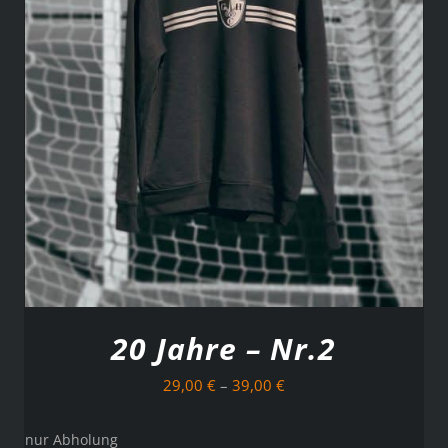
AUSFÜHRUNG WÄHLEN
/
DETAILS
20 Jahre – Nr.2
29,00
€
–
39,00
€
nur Abholung