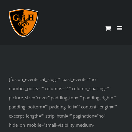
Zum
Inhalt
springen
[fusion_events cat_slug=““ past_events=“no“
number_posts=““ columns=“4″ column_spacing=““
picture_size=“cover“ padding_top=““ padding_right=““
padding_bottom=““ padding_left=““ content_length=““
excerpt_length=““ strip_html=““ pagination=“no“
hide_on_mobile=“small-visibility,medium-