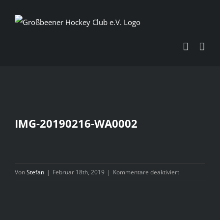
Zum
Inhalt
springen
IMG-20190216-WA0002
für
Von
Stefan
|
Februar 18th, 2019
|
Kommentare deaktiviert
IMG-
20190216-
WA0002