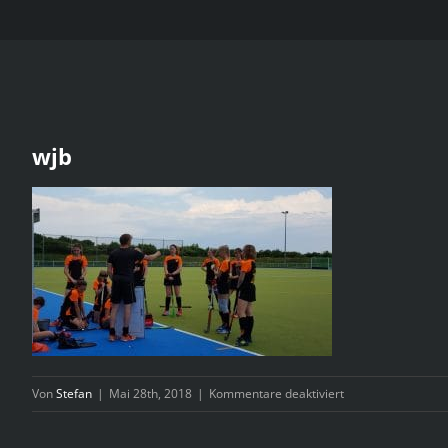
wjb
für
Von
Stefan
|
Mai 28th, 2018
|
Kommentare deaktiviert
wjb