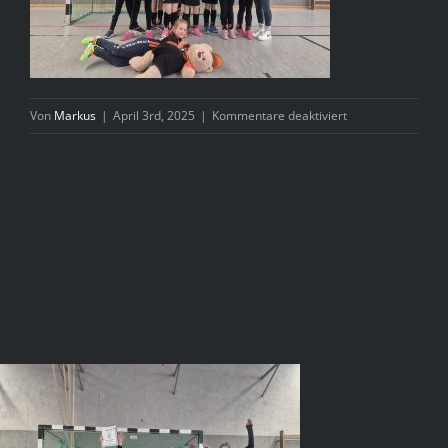
für
Von
Markus
|
April 3rd, 2025
|
Kommentare deaktiviert
wU8_Frosch