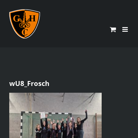
Zum
Inhalt
springen
wU8_Frosch