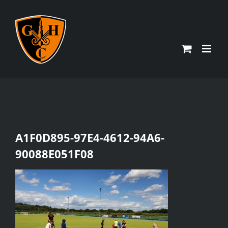
Zum
Inhalt
springen
A1F0D895-97E4-4612-94A6-
90088E051F08