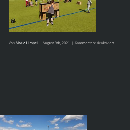
für
Von
Marie Himpel
|
August 9th, 2021
|
Kommentare deaktiviert
A1F0D895
97E4-
4612-
94A6-
90088E05